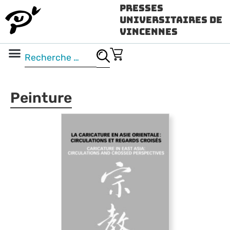
Presses
Universitaires de
Vincennes
Science ouverte
Vidéo & audio
Peinture