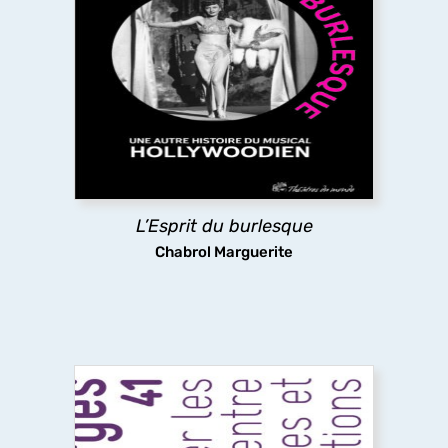
L’Esprit du burlesque
L’ouvrage revisite l’âge d’or du film musical
américain du XXe siècle en y cherchant l’héritage
du théâtre
burlesque
qui se trouve aux origines
du genre, mais que le cinéma a en partie effacé
pour privilégier sa dimension romantique.
découvrir
L’Esprit du burlesque
Chabrol Marguerite