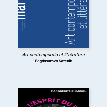
Art contemporain et littérature
Quelles sont les relations entre art contemporain
et littérature ? A travers des exemples allant des
emprunts littéraires à des œuvres plastiques
jusqu’à l’usage par l’art contemporain de textes
littéraires,
marges
explore les pratiques
existantes.
Art contemporain et littérature
découvrir
Bagdasarova Satenik