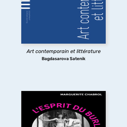
Quelles sont les relations entre art contemporain
et littérature ? A travers des exemples allant des
emprunts littéraires à des œuvres plastiques
jusqu’à l’usage par l’art contemporain de textes
littéraires,
marges
explore les pratiques
existantes.
Art contemporain et littérature
découvrir
Bagdasarova Satenik
L’Esprit du burlesque