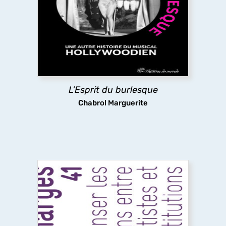
L’ouvrage revisite l’âge d’or du film musical
américain du XXe siècle en y cherchant l’héritage
du théâtre
burlesque
qui se trouve aux origines
du genre, mais que le cinéma a en partie effacé
pour privilégier sa dimension romantique.
découvrir
L’Esprit du burlesque
Chabrol Marguerite
Repenser les relations entre artistes et
institutions