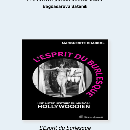
Bagdasarova Satenik
L’Esprit du burlesque
L’ouvrage revisite l’âge d’or du film musical
américain du XXe siècle en y cherchant l’héritage
du théâtre
burlesque
qui se trouve aux origines
du genre, mais que le cinéma a en partie effacé
pour privilégier sa dimension romantique.
découvrir
L’Esprit du burlesque