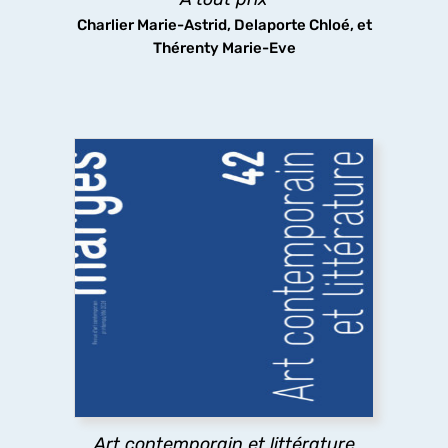
découvrir
Charlier Marie-Astrid, Delaporte Chloé, et
Thérenty Marie-Eve
Art contemporain et littérature
Quelles sont les relations entre art contemporain
et littérature ? A travers des exemples allant des
emprunts littéraires à des œuvres plastiques
jusqu’à l’usage par l’art contemporain de textes
littéraires,
marges
explore les pratiques
existantes.
Art contemporain et littérature
découvrir