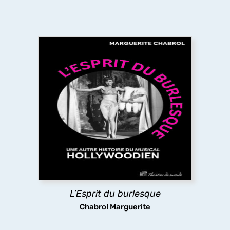
L’Esprit du burlesque
L’ouvrage revisite l’âge d’or du film musical
américain du XXe siècle en y cherchant l’héritage
du théâtre
burlesque
qui se trouve aux origines
du genre, mais que le cinéma a en partie effacé
pour privilégier sa dimension romantique.
découvrir
L’Esprit du burlesque
Chabrol Marguerite