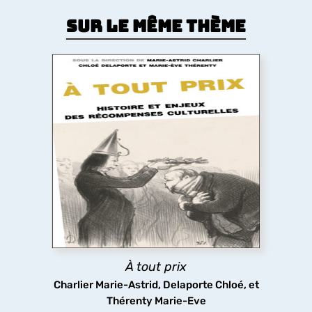
Sur le même thème
À tout prix
Premier livre à étudier les prix culturels,
artistiques et médiatiques de l’espace
francophone dans leur diversité (littérature,
théâtre, cinéma, télévision, musiques populaires,
art contemporain, bande dessinée, jeux vidéo), du
XIX siècle à nos jours.
À tout prix
découvrir
Charlier Marie-Astrid, Delaporte Chloé, et
Thérenty Marie-Eve