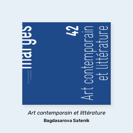
Art contemporain et littérature
Quelles sont les relations entre art contemporain
et littérature ? A travers des exemples allant des
emprunts littéraires à des œuvres plastiques
jusqu’à l’usage par l’art contemporain de textes
littéraires,
marges
explore les pratiques
existantes.
Art contemporain et littérature
découvrir
Bagdasarova Satenik