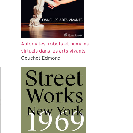
Automates, robots et humains
virtuels dans les arts vivants
Couchot Edmond