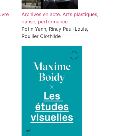
uvre
Archives en acte. Arts plastiques,
danse, performance
Potin Yann, Rinuy Paul-Louis,
Roullier Clothilde