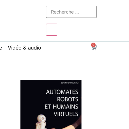
0
e
Vidéo & audio