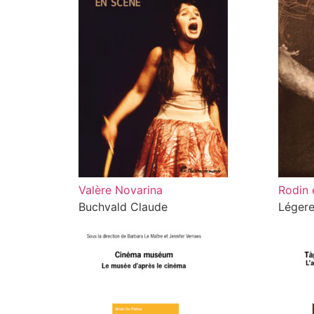
Valère Novarina
Rodin 
Buchvald Claude
Légere