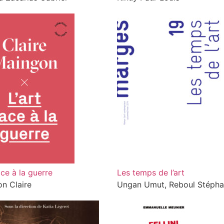
ace à la guerre
Les temps de l’art
n Claire
Ungan Umut, Reboul Stéph