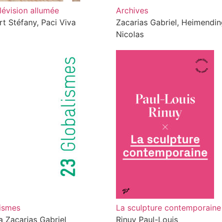
lévision allumée
Archives
rt Stéfany, Paci Viva
Zacarias Gabriel, Heimendin
Nicolas
ismes
La sculpture contemporaine
ra Zacarias Gabriel
Rinuy Paul-Louis