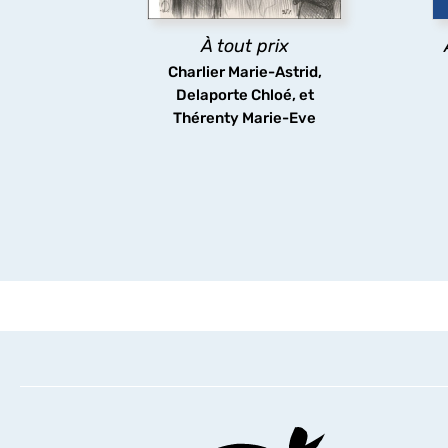
dessinée, jeux vidéo), du XIX
l
siècle à nos jours.
À tout prix
Charlier Marie-Astrid,
découvrir
Delaporte Chloé, et
Thérenty Marie-Eve