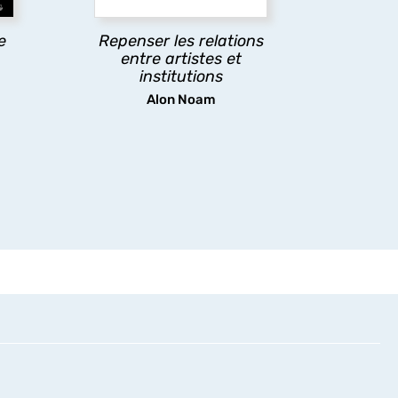
ion
mettre en lumière les
rapports de pouvoir à
e
Repenser les relations
l’œuvre.
entre artistes et
institutions
découvrir
Alon Noam