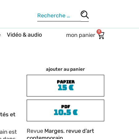
0
e
Vidéo & audio
ajouter au panier
PAPIER
15
€
PDF
10.5
€
ités et
Revue
Marges. revue d'art
ain est
contemporain