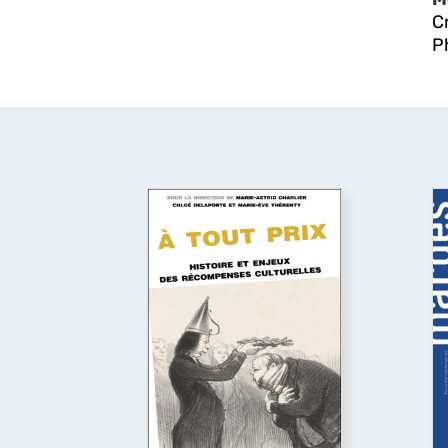
C
P
À tout prix
Premier livre à étudier les
Q
prix culturels, artistiques et
e
médiatiques de l’espace
l
francophone dans leur
diversité (littérature, théâtre,
e
cinéma, télévision, musiques
œ
populaires, art
contemporain, bande