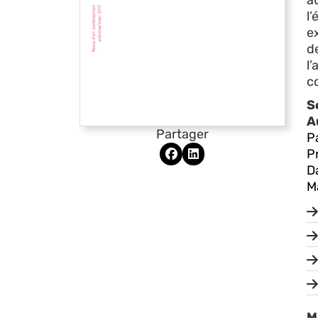
a
l’
e
de
l
c
S
A
Partager
P
P
D
M
M