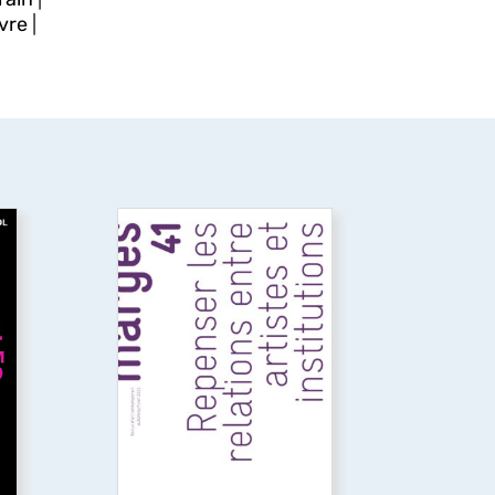
vre
|
Repenser les relations
ue
entre artistes et
institutions
or
 du
Ce numéro explore les
nt
relations entre artistes et
institutions, en analysant les
aux
tensions entre aspirations
que
artistiques et logiques
cé
institutionnelles, afin de