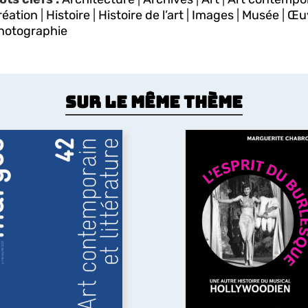
réation
|
Histoire
|
Histoire de l’art
|
Images
|
Musée
|
Œu
hotographie
Sur le même thème
Art contemporain et
littérature
L’Esprit du burlesq
uelles sont les relations
L’ouvrage revisite l’âge d’
ntre art contemporain et
du film musical américain
ittérature ? A travers des
XXe siècle en y chercha
exemples allant des
l’héritage du théâtre
mprunts littéraires à des
burlesque
qui se trouve 
uvres plastiques jusqu’à
origines du genre, mais 
l’usage par l’art
le cinéma a en partie effa