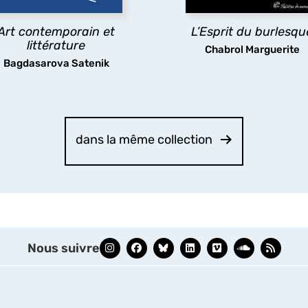
contemporain de textes
pour privilégier sa dimens
ittéraires,
marges
explore
romantique.
Art contemporain et
L’Esprit du burlesqu
les pratiques existantes.
littérature
Chabrol Marguerite
découvrir
Bagdasarova Satenik
découvrir
dans la même collection
Nous suivre