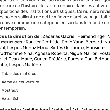
ujourd’hui considérable, aussi bien dans la création qu
écriture de l’histoire de l’art ou encore dans les activités
xpositions des institutions artistiques. Ce numéro revi
s points saillants de cette « fièvre d’archive » qui fait 
’archive comme une catégorie en soi dans le monde de l
ontemporain.
ous la direction de :
Zacarias Gabriel
,
Heimendinger N
uteur·ices :
Roullier Clothilde
,
Potin Yann
,
Bernard-No
aul
,
Lespes Munoz Elena
,
Sintès Guillaume
,
Mansion-
rud'homme Nina
,
Agnese Roberta
,
Miguel Marlon
,
Foste
allet Jean-Marie
,
Curien Frédéric
,
Foresta Don
,
Bethon
abe
,
Lespes Marlène
Table des matières
4ème de couverture
Abstract
Extrait(s)
ots clefs :
Architecture
|
Archives
|
Art
|
Art contempo