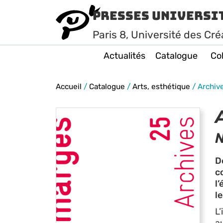
Presses Universi
Paris
8
, Université des Cré
Actualités
Catalogue
Col
Accueil
/
Catalogue
/
Arts, esthétique
/
Archiv
D
c
l’
l
L