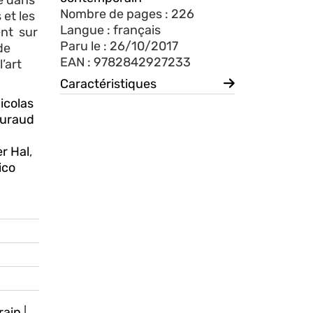
e dans
Nombre de pages : 226
 et les
Langue : français
ent sur
Paru le : 26/10/2017
de
EAN : 9782842927233
’art
Caractéristiques
icolas
uraud
r Hal
,
ico
rain
|