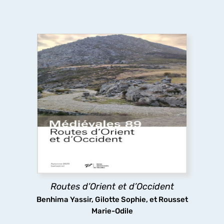
Routes d’Orient et d’Occident
Pèlerins, marchands et autres voyageurs
sillonnent les routes médiévales, y compris dans
des espaces inhospitaliers, ignorant sans doute
que les infrastructures routières qu’ils
empruntaient ont fait l’objet d’aménagements
complexes.
Routes d’Orient et d’Occident
découvrir
Benhima Yassir, Gilotte Sophie, et Rousset
Marie-Odile