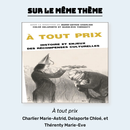
Sur le même thème
À tout prix
Premier livre à étudier les prix culturels,
artistiques et médiatiques de l’espace
francophone dans leur diversité (littérature,
théâtre, cinéma, télévision, musiques populaires,
art contemporain, bande dessinée, jeux vidéo), du
XIX siècle à nos jours.
À tout prix
découvrir
Charlier Marie-Astrid, Delaporte Chloé, et
Thérenty Marie-Eve