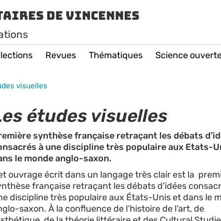
taires de Vincennes
ations
lections
Revues
Thématiques
Science ouvert
udes visuelles
Les études visuelles
remière synthèse française retraçant les débats d’i
onsacrés à une discipline très populaire aux Etats-U
ans le monde anglo-saxon.
et ouvrage écrit dans un langage très clair est la prem
ynthèse française retraçant les débats d’idées consacr
ne discipline très populaire aux États-Unis et dans le
glo-saxon. À la confluence de l’histoire de l’art, de
esthétique, de la théorie littéraire et des Cultural Studie