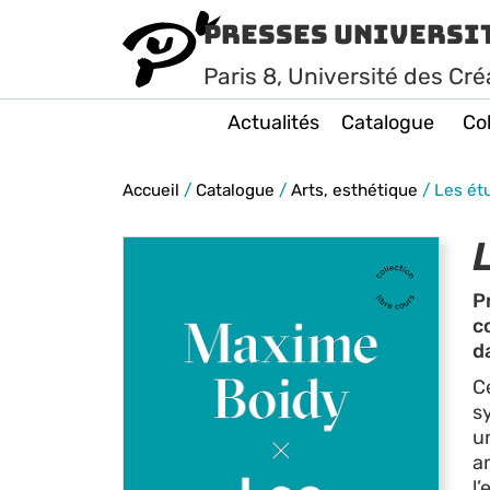
Presses Universi
Paris
8
, Université des Cré
Actualités
Catalogue
Col
Accueil
/
Catalogue
/
Arts, esthétique
/
Les ét
P
c
d
C
s
u
an
l’