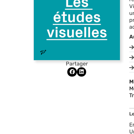
V
un
p
ac
A
Partager
M
M
T
Le
E
Un