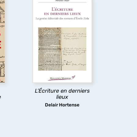
L’Écriture en derniers
.
lieux
e
Pour certains auteurs,
a
l’impression de l’ouvrage
le
relance l’écriture au lieu d’y
a
mettre un terme. Cet
ouvrage réexamine l’histoire
littéraire et les
Rougon-
nt
Macquart
à la lumière des
ts
épreuves typographiques, où
ent
Zola révise littéralement le
n
texte de chaque roman à la
L’Écriture en derniers
dernière minute.
e
lieux
Delair Hortense
découvrir