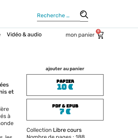
0
e
Vidéo & audio
ajouter au panier
PAPIER
dées
10
€
nis et
PDF & EPUB
ière
7
€
és à
 monde
Collection
Libre cours
Nombre de pages : 188
s, les