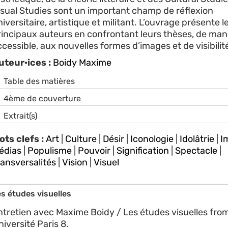
isual Studies sont un important champ de réflexion
iversitaire, artistique et militant. L’ouvrage présente l
rincipaux auteurs en confrontant leurs thèses, de man
cessible, aux nouvelles formes d’images et de visibilit
uteur·ices :
Boidy Maxime
Table des matières
4ème de couverture
Extrait(s)
ots clefs :
Art
|
Culture
|
Désir
|
Iconologie
|
Idolâtrie
|
I
édias
|
Populisme
|
Pouvoir
|
Signification
|
Spectacle
|
ransversalités
|
Vision
|
Visuel
s études visuelles
ntretien avec Maxime Boidy / Les études visuelles fro
iversité Paris 8.