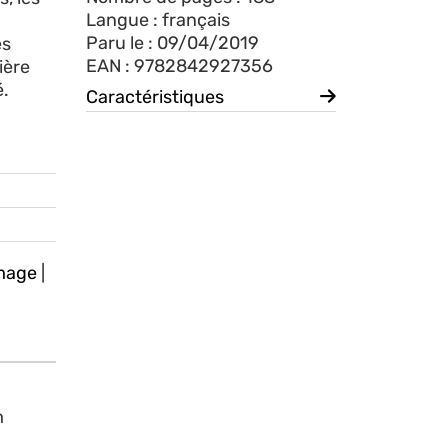
Langue : français
Paru le : 09/04/2019
es
EAN : 9782842927356
ière
é.
Caractéristiques
mage
|
m