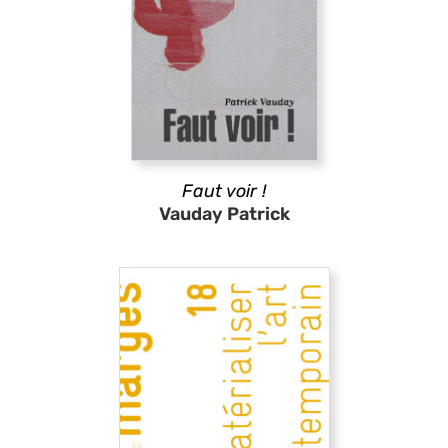
Faut voir !
Vauday Patrick