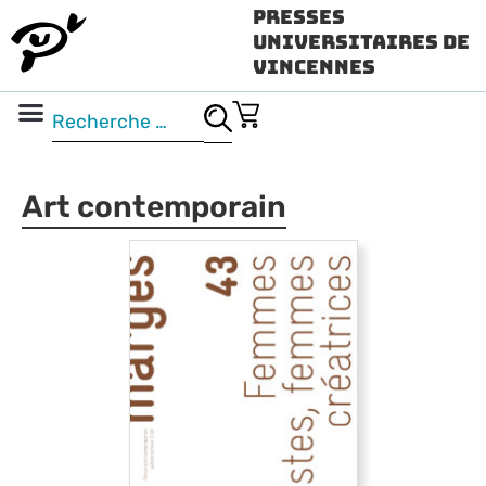
Presses
Universitaires de
Vincennes
Science ouverte
Vidéo & audio
Art contemporain