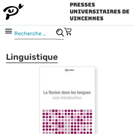
Presses
Universitaires de
Vincennes
Science ouverte
Vidéo & audio
Linguistique