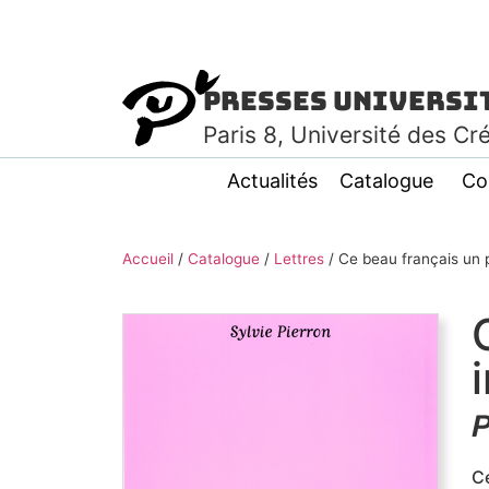
Presses Universi
Paris
8
, Université des Cr
Actualités
Catalogue
Co
Accueil
/
Catalogue
/
Lettres
/
Ce beau français un p
P
Ce