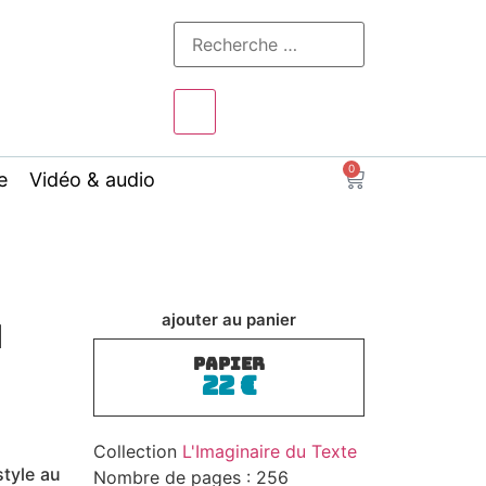
0
e
Vidéo & audio
u
ajouter au panier
PAPIER
22
€
Collection
L'Imaginaire du Texte
style au
Nombre de pages : 256