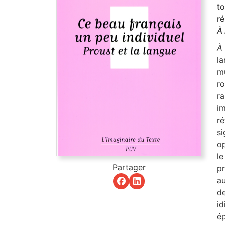
to
ré
À
À
la
mu
r
r
i
r
si
op
l
Partager
pr
a
d
id
ép