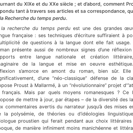
urnant du XIXe et du XXe siècle ; et d’abord, comment Pr
pondu tant à travers ses articles et sa correspondance, 
 la Recherche du temps perdu
.
 la recherche du temps perdu
est une des grandes œu
ngue française : ses techniques d’écriture suffiraient à p
ltiplicité de questions à la langue dont elle fait usage.
oman présente aussi de nombreux signes d’une réflexion 
apports entre langue nationale et création littéraire
maginaire de la langue et mise en oeuvre esthétique
éflexion s’amorce en amont du roman, bien sûr. Elle
gnificativement, d’une “néo-classique” défense de la cl
pose Proust à Mallarmé, à un “révolutionnaire” projet d'”a
e français. Mais par quels moyens romanesques ? Ce l
opose de mettre à jour, par étapes – de la diversité des 
ux commentaires avertis du narrateur jusqu’à des mises e
e la polysémie, de théories ou d’idéologies linguistiqu
iologue proustien qui ferait pendant aux choix littéraire
oque, de manière infiniment moins manichéenne et littéra