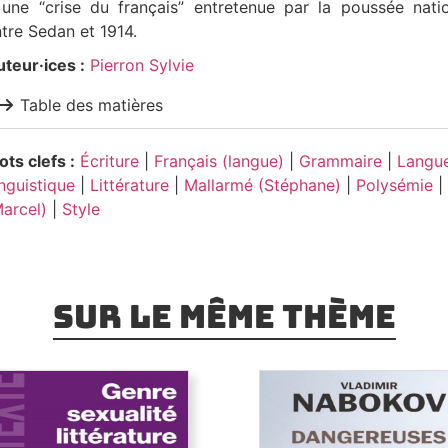
une “crise du français” entretenue par la poussée natio
tre Sedan et 1914.
teur·ices :
Pierron Sylvie
Table des matières
ts clefs :
Écriture
|
Français (langue)
|
Grammaire
|
Langu
nguistique
|
Littérature
|
Mallarmé (Stéphane)
|
Polysémie
|
arcel)
|
Style
Sur le même thème
Genre, sexualité,
littérature
Dangereuses traduct