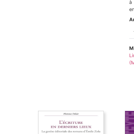
à 
en
Au
Mo
Li
(M
L’Écriture en derniers lieux