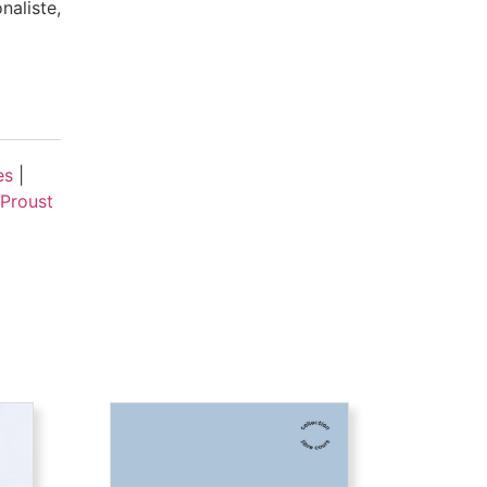
naliste,
es
|
Proust
L’Écopoétique
L’écopoétique est une réponse à
la question de Sarah Kofman en
ions