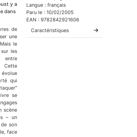
oust y a
Langue : français
que dans
Paru le : 10/02/2005
EAN : 9782842921606
vres de
Caractéristiques
oser une
 Mais le
sur les
, entre
. Cette
 évolue
arté qui
ttaquer”
ivre se
langages
n scène
es – un
s de son
le, face