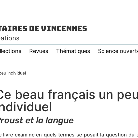
taires de Vincennes
éations
llections
Revues
Thématiques
Science ouvert
eu individuel
Ce beau français un pe
individuel
roust et la langue
 livre examine en quels termes se posait la question du 