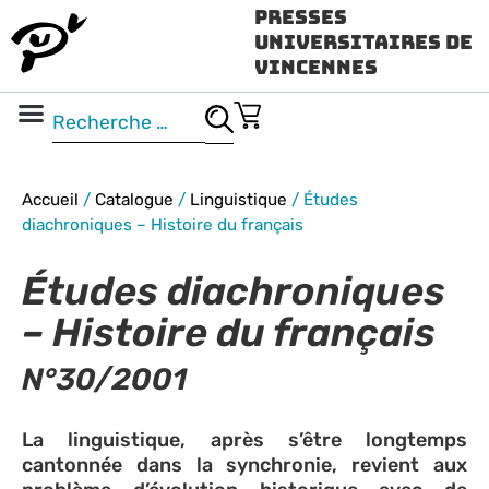
Presses
Universitaires de
Vincennes
Science ouverte
Vidéo & audio
Accueil
/
Catalogue
/
Linguistique
/
Études
diachroniques – Histoire du français
Études diachroniques
– Histoire du français
N°30/2001
La linguistique, après s’être longtemps
cantonnée dans la synchronie, revient aux