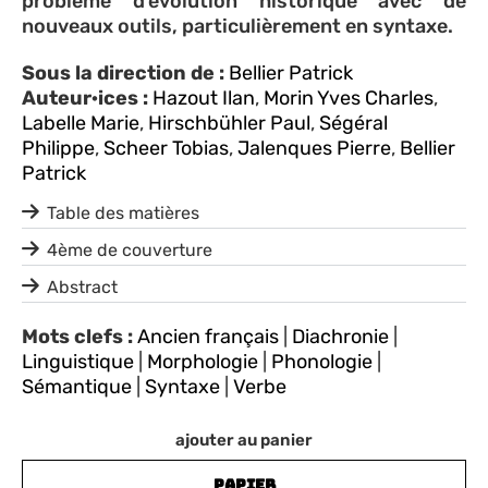
problème d’évolution historique avec de
nouveaux outils, particulièrement en syntaxe.
Sous la direction de :
Bellier Patrick
Auteur·ices :
Hazout Ilan
,
Morin Yves Charles
,
Labelle Marie
,
Hirschbühler Paul
,
Ségéral
Philippe
,
Scheer Tobias
,
Jalenques Pierre
,
Bellier
Patrick
Table des matières
4ème de couverture
Abstract
Mots clefs :
Ancien français
|
Diachronie
|
Linguistique
|
Morphologie
|
Phonologie
|
Sémantique
|
Syntaxe
|
Verbe
ajouter au panier
PAPIER