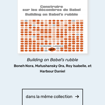
Building on Babel’s rubble
This volume explores the unity of linguistic
diversity in ‘Babel’s rubble’ in the Generative
framework, covering a wide range of topics in
the various levels of linguistic analysis, with a
particular focus on Georgian and Kartvelian
languages.
Building on Babel’s rubble
découvrir
Boneh Nora, Matushansky Ora, Roy Isabelle, et
Harbour Daniel
dans la même collection