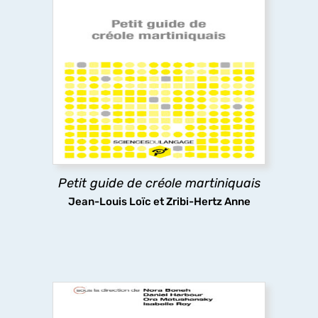
Petit guide de créole martiniquais
Visite guidée de la grammaire du créole
martiniquais, destinée tant aux locuteurs de
cette langue, qui bien souvent ne lui associent
pas la notion de « grammaire », qu'aux non
créolophones. Tous risquent d'être étonnés de sa
riche complexité.
Petit guide de créole martiniquais
découvrir
Jean-Louis Loïc et Zribi-Hertz Anne