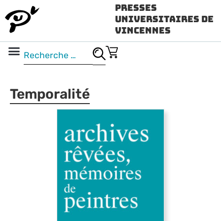
Presses
Universitaires de
Vincennes
Science ouverte
Vidéo & audio
Temporalité