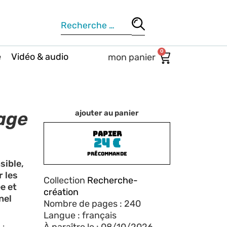
0
e
Vidéo & audio
age
ajouter au panier
PAPIER
24
€
Précommande
sible,
 les
Collection
Recherche-
ée et
création
nel
Nombre de pages : 240
Langue : français