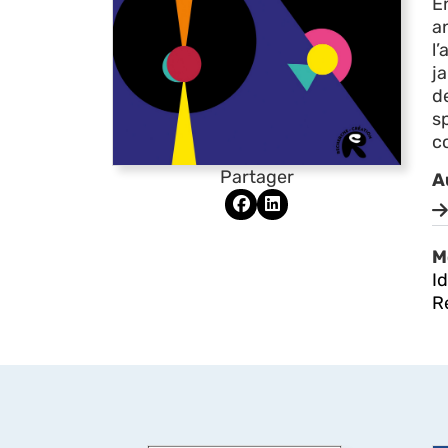
E
a
l’
ja
d
s
co
Partager
A
M
Id
R