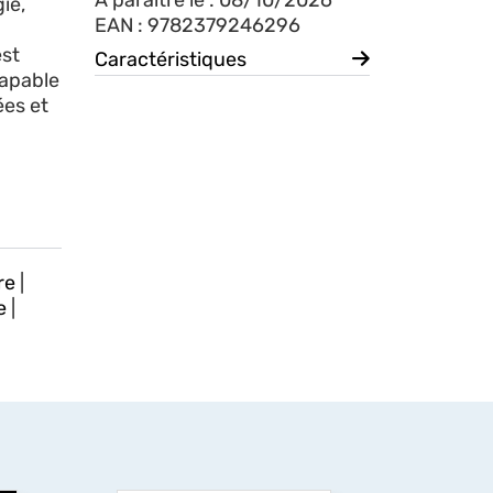
À paraître le : 08/10/2026
ie,
EAN : 9782379246296
est
Caractéristiques
capable
ées et
re
|
e
|