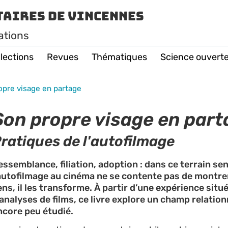
taires de Vincennes
ations
lections
Revues
Thématiques
Science ouvert
opre visage en partage
Son propre visage en part
ratiques de l'autofilmage
essemblance, filiation, adoption : dans ce terrain sen
’autofilmage au cinéma ne se contente pas de montrer
iens, il les transforme. À partir d’une expérience situ
’analyses de films, ce livre explore un champ relation
ncore peu étudié.