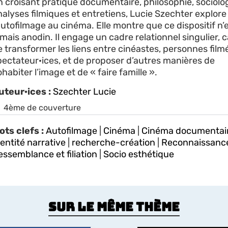
n croisant pratique documentaire, philosophie, sociolog
nalyses filmiques et entretiens, Lucie Szechter explore
autofilmage au cinéma. Elle montre que ce dispositif n’
mais anodin. Il engage un cadre relationnel singulier, 
e transformer les liens entre cinéastes, personnes film
pectateur·ices, et de proposer d’autres manières de
habiter l’image et de « faire famille ».
uteur·ices :
Szechter Lucie
4ème de couverture
ots clefs :
Autofilmage
|
Cinéma
|
Cinéma documentai
entité narrative
|
recherche-création
|
Reconnaissanc
essemblance et filiation
|
Socio esthétique
Sur le même thème