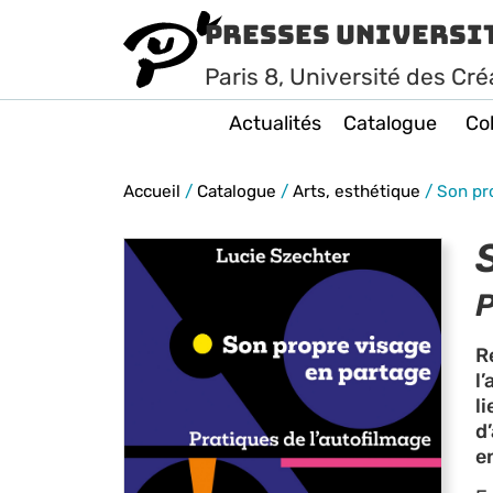
Presses Universi
Paris
8
, Université des Cré
Actualités
Catalogue
Col
Accueil
/
Catalogue
/
Arts, esthétique
/
Son pr
P
R
l
l
d
e