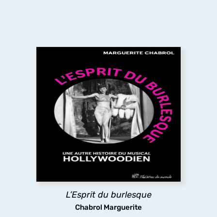
L’Esprit du burlesque
L’ouvrage revisite l’âge d’or du film musical
américain du XXe siècle en y cherchant l’héritage
du théâtre
burlesque
qui se trouve aux origines
du genre, mais que le cinéma a en partie effacé
pour privilégier sa dimension romantique.
découvrir
L’Esprit du burlesque
Chabrol Marguerite