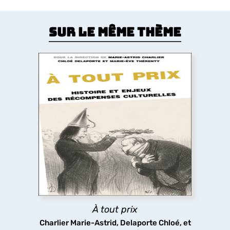
Sur le même thème
À tout prix
Premier livre à étudier les prix culturels,
artistiques et médiatiques de l’espace
francophone dans leur diversité (littérature,
théâtre, cinéma, télévision, musiques populaires,
art contemporain, bande dessinée, jeux vidéo), du
XIX siècle à nos jours.
À tout prix
découvrir
Charlier Marie-Astrid, Delaporte Chloé, et