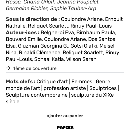
Hesse, Chana Orloff, Jeanne Poupelet,
Germaine Richier, Sophie Tauber-Arp
Sous la direction de :
Coulondre Ariane
,
Ernoult
Nathalie
,
Reliquet Scarlett
,
Rinuy Paul-Louis
Auteur·ices :
Belgherbi Eva
,
Birnbaum Paula
,
Bouvard Emilie
,
Coulondre Ariane
,
Dos Santos
Elsa
,
Gluzman Georgina G.
,
Gotsi Glafki
,
Meisel
Nina
,
Rinaldi Clémence
,
Reliquet Scarlett
,
Rinuy
Paul-Louis
,
Schaal Katia
,
Wilson Sarah
4ème de couverture
Mots clefs :
Critique d’art
|
Femmes
|
Genre
|
monde de l’art
|
profession artiste
|
Sculptrices
|
Sculpture contemporaine
|
sculpture du XIXe
siècle
ajouter au panier
PAPIER