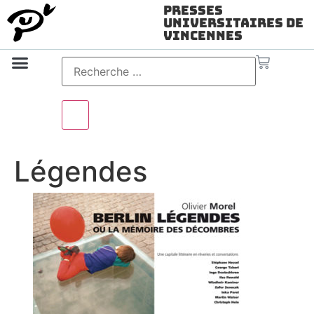
Presses
Universitaires de
Vincennes
Science ouverte
Vidéo & audio
Légendes