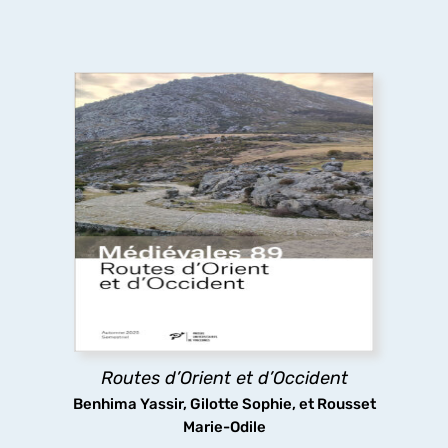
Routes d’Orient et d’Occident
Pèlerins, marchands et autres voyageurs
sillonnent les routes médiévales, y compris dans
des espaces inhospitaliers, ignorant sans doute
que les infrastructures routières qu’ils
empruntaient ont fait l’objet d’aménagements
complexes.
Routes d’Orient et d’Occident
découvrir
Benhima Yassir, Gilotte Sophie, et Rousset
Marie-Odile