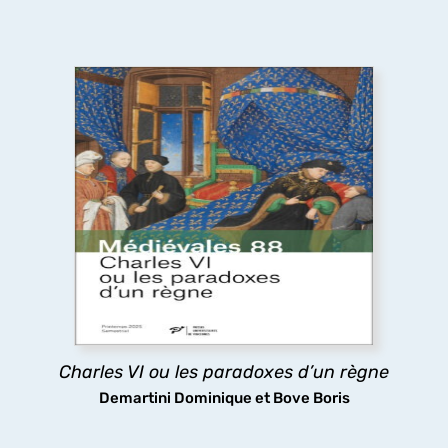
Charles VI ou les paradoxes d’un règne
Le long règne de Charles VI a longtemps été
considéré comme une catastrophe, pourtant les
arts et les lettres ont fleuri à sa cour, tandis que
sa folie même stimulait la réflexion politique : tels
sont les paradoxes ici analysés.
découvrir
Charles VI ou les paradoxes d’un règne
Demartini Dominique et Bove Boris