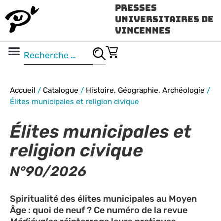
Presses
Universitaires de
Vincennes
Science ouverte
Vidéo & audio
Accueil
/
Catalogue
/
Histoire, Géographie, Archéologie
/
Élites municipales et religion civique
Élites municipales et
religion civique
N°90/2026
Spiritualité des élites municipales au Moyen
Âge : quoi de neuf ? Ce numéro de la revue