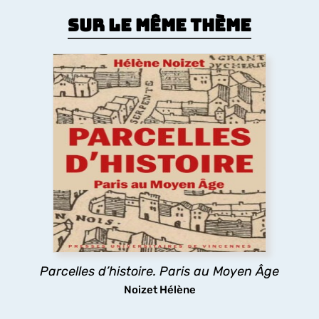
Sur le même thème
Parcelles d’histoire. Paris au Moyen
Âge
Comment le Moyen Âge a dessiné la forme de la
ville de Paris ? Les églises, la trame des rues, les
lotissements, la poésie urbaine montrent
comment les pratiques des habitants médiévaux
ont durablement structuré l’espace urbain
parisien.
Parcelles d’histoire. Paris au Moyen Âge
découvrir
Noizet Hélène