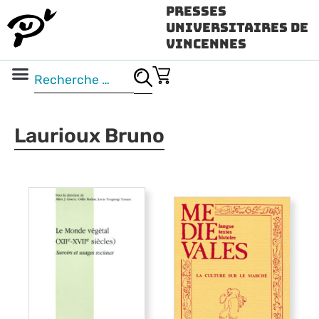
Presses
Universitaires de
Vincennes
Science ouverte
Vidéo & audio
Laurioux Bruno