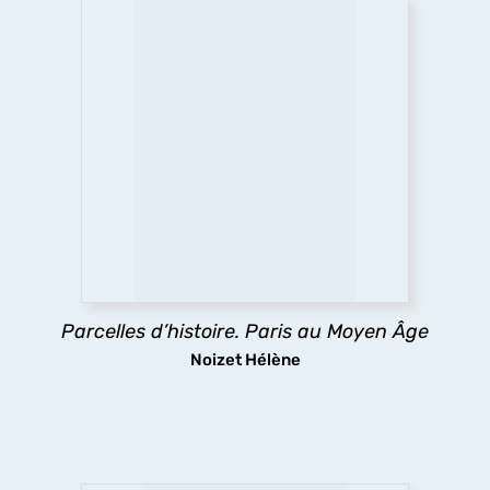
Parcelles d’histoire. Paris au Moyen
Âge
Comment le Moyen Âge a dessiné la forme de la
ville de Paris ? Les églises, la trame des rues, les
lotissements, la poésie urbaine montrent
comment les pratiques des habitants médiévaux
ont durablement structuré l’espace urbain
parisien.
Parcelles d’histoire. Paris au Moyen Âge
découvrir
Noizet Hélène