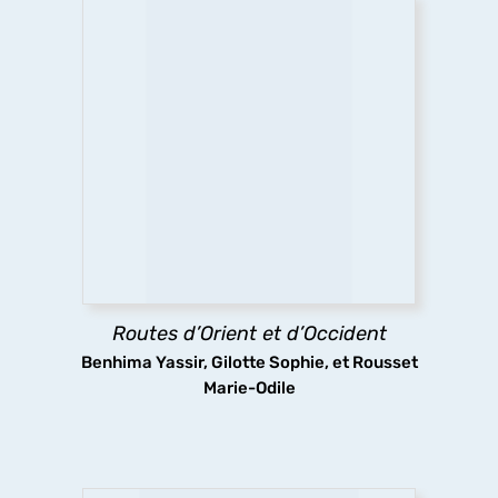
Routes d’Orient et d’Occident
Pèlerins, marchands et autres voyageurs
sillonnent les routes médiévales, y compris dans
des espaces inhospitaliers, ignorant sans doute
que les infrastructures routières qu’ils
empruntaient ont fait l’objet d’aménagements
complexes.
Routes d’Orient et d’Occident
découvrir
Benhima Yassir, Gilotte Sophie, et Rousset
Marie-Odile