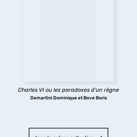
Charles VI ou les paradoxes d’un règne
Le long règne de Charles VI a longtemps été
considéré comme une catastrophe, pourtant les
arts et les lettres ont fleuri à sa cour, tandis que
sa folie même stimulait la réflexion politique : tels
sont les paradoxes ici analysés.
découvrir
Charles VI ou les paradoxes d’un règne
Demartini Dominique et Bove Boris