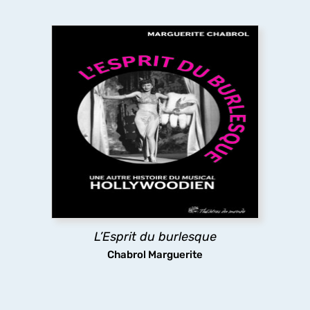
L’Esprit du burlesque
L’ouvrage revisite l’âge d’or du film musical
américain du XXe siècle en y cherchant l’héritage
du théâtre
burlesque
qui se trouve aux origines
du genre, mais que le cinéma a en partie effacé
pour privilégier sa dimension romantique.
découvrir
L’Esprit du burlesque
Chabrol Marguerite