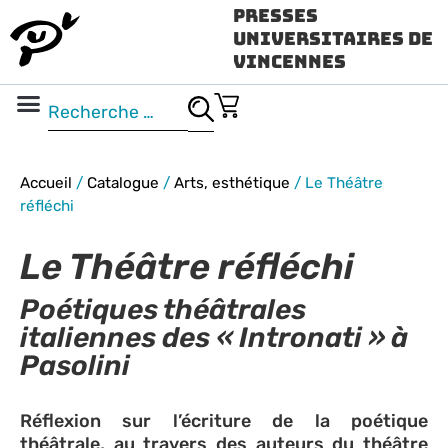
Presses
Universitaires de
Vincennes
Science ouverte
Vidéo & audio
Accueil
/
Catalogue
/
Arts, esthétique
/
Le Théâtre
réfléchi
Le Théâtre réfléchi
Poétiques théâtrales
italiennes des « Intronati » à
Pasolini
Réflexion sur l’écriture de la poétique
théâtrale, au travers des auteurs du théâtre