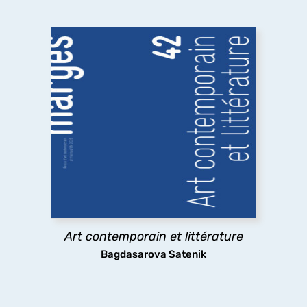
Art contemporain et littérature
Quelles sont les relations entre art contemporain
et littérature ? A travers des exemples allant des
emprunts littéraires à des œuvres plastiques
jusqu’à l’usage par l’art contemporain de textes
littéraires,
marges
explore les pratiques
existantes.
Art contemporain et littérature
découvrir
Bagdasarova Satenik