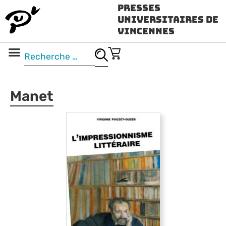
Presses
Universitaires de
Vincennes
Science ouverte
Vidéo & audio
Manet