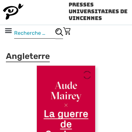
Presses
Universitaires de
Vincennes
Science ouverte
Vidéo & audio
Angleterre