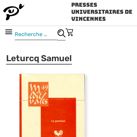
Presses
Universitaires de
Vincennes
Science ouverte
Vidéo & audio
Leturcq Samuel