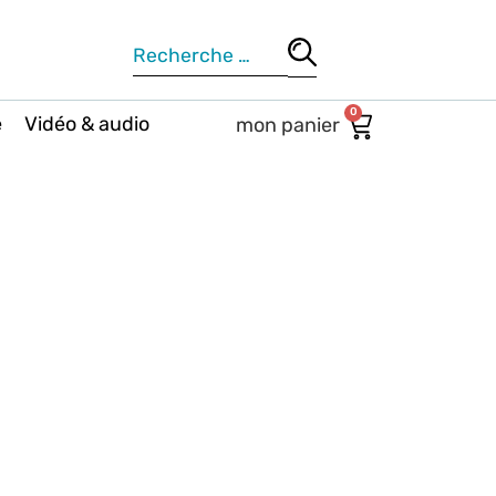
0
e
Vidéo & audio