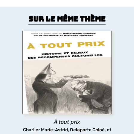
Sur le même thème
À tout prix
Premier livre à étudier les prix culturels,
artistiques et médiatiques de l’espace
francophone dans leur diversité (littérature,
théâtre, cinéma, télévision, musiques populaires,
art contemporain, bande dessinée, jeux vidéo), du
XIX siècle à nos jours.
À tout prix
découvrir
Charlier Marie-Astrid, Delaporte Chloé, et