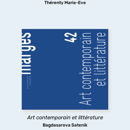
Thérenty Marie-Eve
Art contemporain et littérature
Quelles sont les relations entre art contemporain
et littérature ? A travers des exemples allant des
emprunts littéraires à des œuvres plastiques
jusqu’à l’usage par l’art contemporain de textes
littéraires,
marges
explore les pratiques
existantes.
Art contemporain et littérature
découvrir
Bagdasarova Satenik