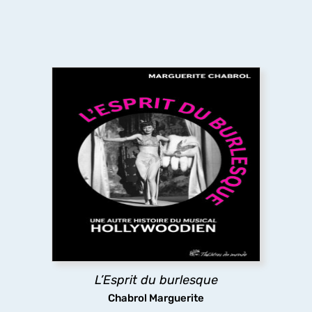
L’Esprit du burlesque
L’ouvrage revisite l’âge d’or du film musical
américain du XXe siècle en y cherchant l’héritage
du théâtre
burlesque
qui se trouve aux origines
du genre, mais que le cinéma a en partie effacé
pour privilégier sa dimension romantique.
découvrir
L’Esprit du burlesque
Chabrol Marguerite