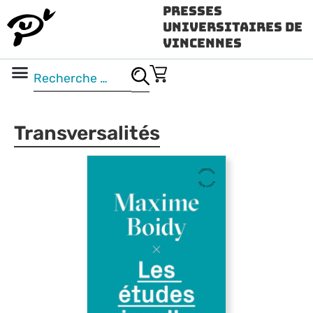
Presses
Universitaires de
Vincennes
Science ouverte
Vidéo & audio
Transversalités