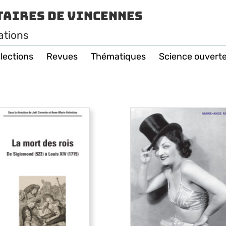
taires de Vincennes
ations
lections
Revues
Thématiques
Science ouvert