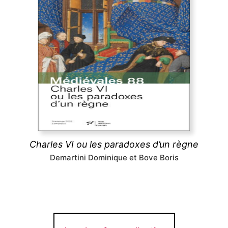
Charles VI ou les paradoxes d’un règne
Le long règne de Charles VI a longtemps été
considéré comme une catastrophe, pourtant les
arts et les lettres ont fleuri à sa cour, tandis que sa
folie même stimulait la réflexion politique : tels sont
les paradoxes ici analysés.
découvrir
Charles VI ou les paradoxes d’un règne
Demartini Dominique et Bove Boris