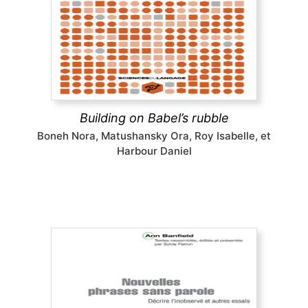
This volume explores the unity of linguistic
diversity in ‘Babel’s rubble’ in the Generative
framework, covering a wide range of topics in the
various levels of linguistic analysis, with a particular
focus on Georgian and Kartvelian languages.
découvrir
Building on Babel’s rubble
Boneh Nora, Matushansky Ora, Roy Isabelle, et
Harbour Daniel