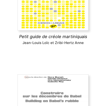
martiniquais, destinée tant aux locuteurs de cette
langue, qui bien souvent ne lui associent pas la
notion de « grammaire », qu'aux non créolophones.
Tous risquent d'être étonnés de sa riche
complexité.
Petit guide de créole martiniquais
découvrir
Jean-Louis Loïc et Zribi-Hertz Anne
Building on Babel’s rubble