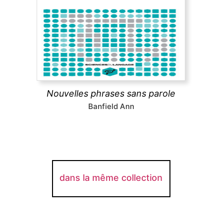
Nouvelles phrases sans parole
Étude sur ce qu'Ann Banfield appelle les « phrases
sans parole » du récit de fiction, au premier rang
d’entre elles, les phrases du style indirect libre
(phrases qui ne sont dites par aucun locuteur).
découvrir
Nouvelles phrases sans parole
Banfield Ann
dans la même collection