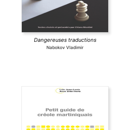
pratiques de la traduction de Nabokov, leur
évolution dans le temps jusqu’à la défense radicale
du littéralisme, une position extrême et
dérangeante.
Dangereuses traductions
découvrir
Nabokov Vladimir
Petit guide de créole martiniquais
Visite guidée de la grammaire du créole