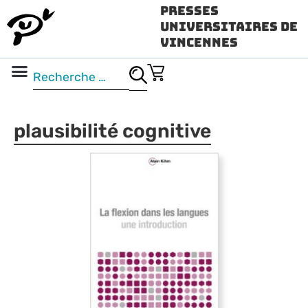
Presses
Universitaires de
Vincennes
Science ouverte
Vidéo & audio
plausibilité cognitive