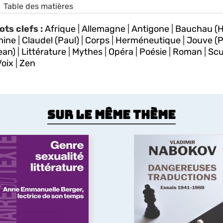
Table des matières
ots clefs :
Afrique
|
Allemagne
|
Antigone
|
Bauchau (H
hine
|
Claudel (Paul)
|
Corps
|
Herméneutique
|
Jouve (P
ean)
|
Littérature
|
Mythes
|
Opéra
|
Poésie
|
Roman
|
Scu
Voix
|
Zen
Sur le même thème
Genre, sexualité,
littérature
Dangereuses
Théories féministes et
traductions
queers, psychanalyse,
éconstruction, question
À partir de textes pour l
coloniale, politiques de la
plupart inédits en françai
traduction, pédagogies
cet ouvrage présente l