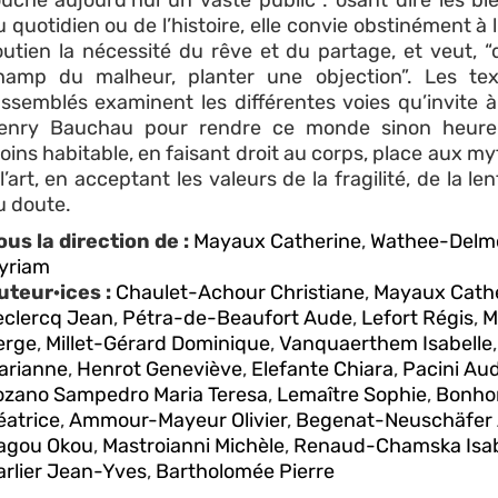
ouche aujourd’hui un vaste public : osant dire les bl
 quotidien ou de l’histoire, elle convie obstinément à l
outien la nécessité du rêve et du partage, et veut, “
hamp du malheur, planter une objection”. Les tex
assemblés examinent les différentes voies qu’invite à
enry Bauchau pour rendre ce monde sinon heure
oins habitable, en faisant droit au corps, place aux my
l’art, en acceptant les valeurs de la fragilité, de la le
u doute.
ous la direction de :
Mayaux Catherine
,
Wathee-Delm
yriam
uteur·ices :
Chaulet-Achour Christiane
,
Mayaux Cath
eclercq Jean
,
Pétra-de-Beaufort Aude
,
Lefort Régis
,
M
erge
,
Millet-Gérard Dominique
,
Vanquaerthem Isabelle
arianne
,
Henrot Geneviève
,
Elefante Chiara
,
Pacini Au
ozano Sampedro Maria Teresa
,
Lemaître Sophie
,
Bonh
éatrice
,
Ammour-Mayeur Olivier
,
Begenat-Neuschäfer
agou Okou
,
Mastroianni Michèle
,
Renaud-Chamska Isab
arlier Jean-Yves
,
Bartholomée Pierre