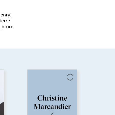
enry)
|
ierre
lpture
L’Écopoétique
L’écopoétique est une
réponse à la question de
Sarah Kofman en 1983 :
Comment s’en sortir ?
Cette discipline critique et
a
narrative tente de dépasser
s,
l’apparence insoluble du
a
dérèglement climatique. Que