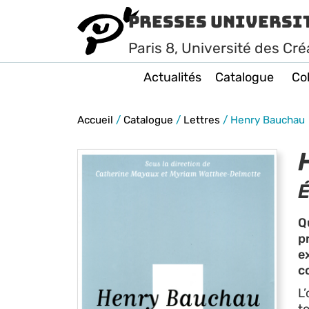
Presses Universi
Paris
8
, Université des Cré
Actualités
Catalogue
Col
Accueil
/
Catalogue
/
Lettres
/
Henry Bauchau
É
Q
p
e
c
L