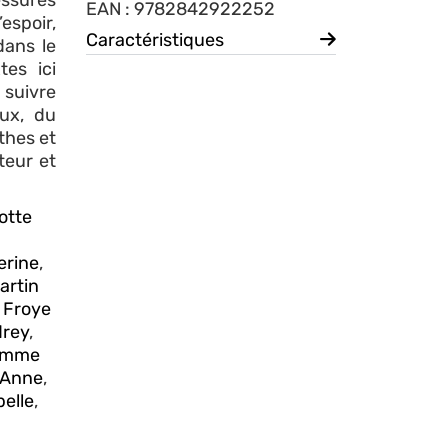
essures
EAN : 9782842922252
’espoir,
Caractéristiques
dans le
tes ici
 suivre
ux, du
thes et
nteur et
otte
erine
,
artin
,
Froye
drey
,
omme
 Anne
,
elle
,