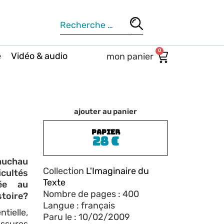
0
e
Vidéo & audio
ajouter au panier
PAPIER
28
€
Bauchau
Collection
L'Imaginaire du
cultés
Texte
née au
Nombre de pages : 400
stoire?
Langue : français
tielle,
Paru le : 10/02/2009