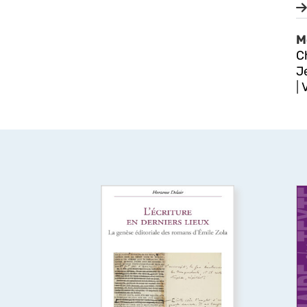
M
C
J
|
L’Écriture en derniers
lieux
Pour certains auteurs,
l’impression de l’ouvrage
d
relance l’écriture au lieu d’y
dé
mettre un terme. Cet