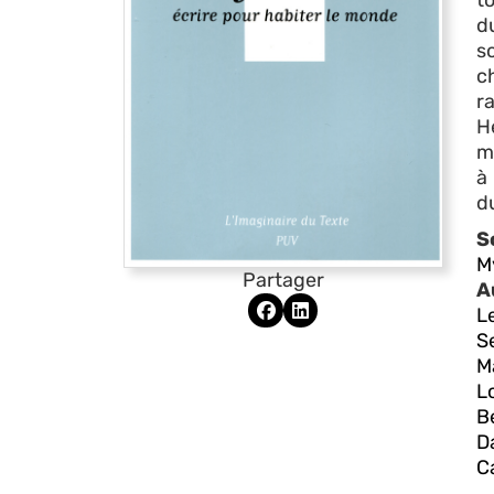
t
du
s
c
r
H
m
à 
d
S
M
Partager
A
L
S
M
L
B
D
C