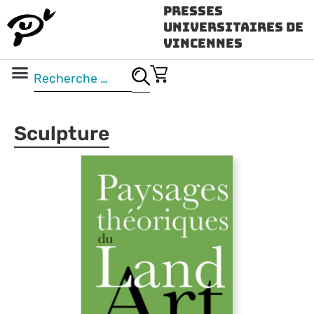
Presses
Universitaires de
Vincennes
Science ouverte
Vidéo & audio
Sculpture