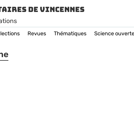
taires de Vincennes
ations
lections
Revues
Thématiques
Science ouvert
ne