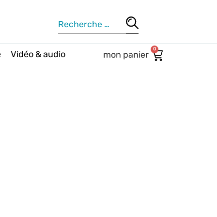
0
e
Vidéo & audio