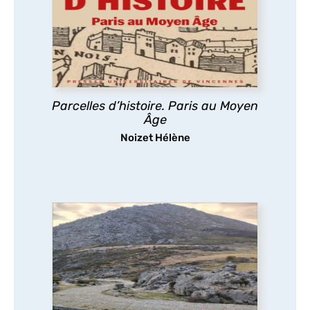
de la ville de Paris ? Les églises, la trame
des rues, les lotissements, la poésie
urbaine montrent comment les pratiques
des habitants médiévaux ont durablement
structuré l’espace urbain parisien.
Parcelles d’histoire. Paris au Moyen
découvrir
Âge
Noizet Hélène
Routes d’Orient et d’Occident
Pèlerins, marchands et autres voyageurs