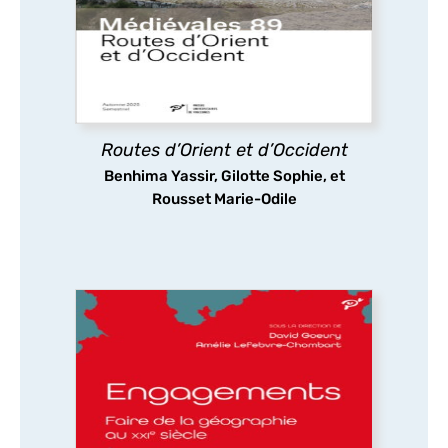
sillonnent les routes médiévales, y compris
dans des espaces inhospitaliers, ignorant
sans doute que les infrastructures
routières qu’ils empruntaient ont fait l’objet
d’aménagements complexes.
Routes d’Orient et d’Occident
découvrir
Benhima Yassir, Gilotte Sophie, et
Rousset Marie-Odile
Engagements. Faire de la
géographie au XXIe siècle
Que signifie s’engager à faire de la