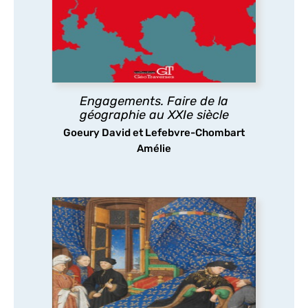
géographie dans un monde incertain
dominé par les chocs politiques,
économiques et environnementaux ?
Les géographes s’engagent pour construire
une science commune, ouverte, citoyenne
et participative.
Engagements. Faire de la
géographie au XXIe siècle
découvrir
Goeury David et Lefebvre-Chombart
Amélie
Charles VI ou les paradoxes d’un
règne
Le long règne de Charles VI a longtemps été