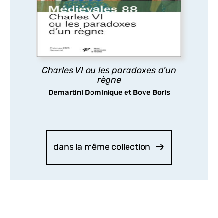
considéré comme une catastrophe,
pourtant les arts et les lettres ont fleuri à
sa cour, tandis que sa folie même stimulait
la réflexion politique : tels sont les
paradoxes ici analysés.
Charles VI ou les paradoxes d’un
découvrir
règne
Demartini Dominique et Bove Boris
dans la même collection