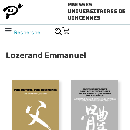
Presses
Universitaires de
Vincennes
Science ouverte
Vidéo & audio
Lozerand Emmanuel