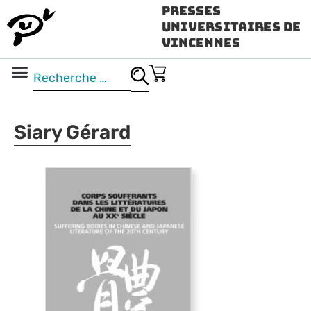
Presses
Universitaires de
Vincennes
Science ouverte
Vidéo & audio
Siary Gérard