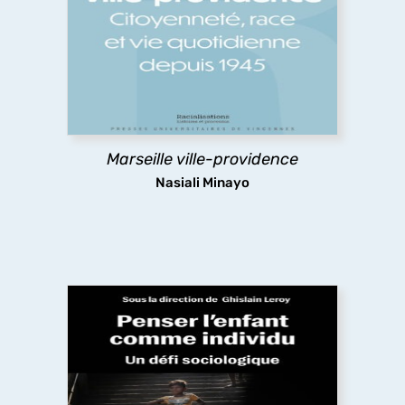
L’histoire des liens entre citoyenneté et logement
à Marseille, par une historienne américaine. Un
regard acéré sur le post-colonial, les
redéfinitions du projet impérial français, les
nouveaux modes de gestion de populations
racialisées.
Marseille ville-providence
découvrir
Nasiali Minayo
Penser l’enfant comme individu : un défi
sociologique
Pourquoi un ouvrage de sociologie mettant en