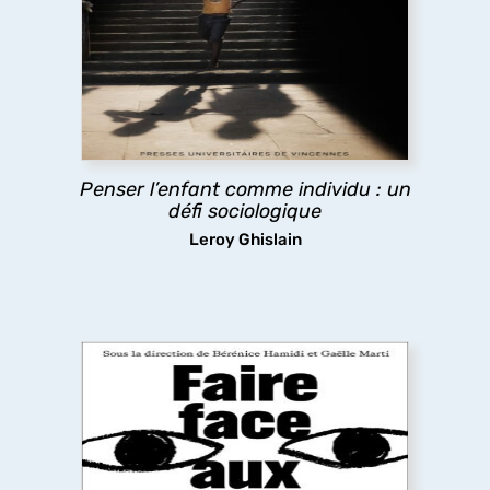
lien
« enfance(s) » et individualité ?
Comment penser à la fois l’enfant comme «
acteur », et comme marqué par les inégalités
sociales ? La question est à la fois scientifique et
politique, donnant à penser sur la place des
enfants dans notre société.
Penser l’enfant comme individu : un
défi sociologique
découvrir
Leroy Ghislain
Faire face aux violences sexistes et
sexuelles