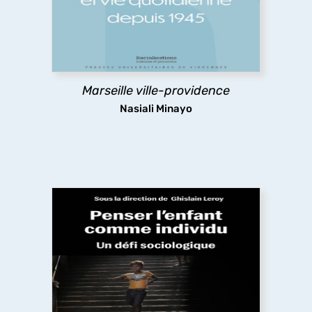
regard acéré sur le post-colonial, les
redéfinitions du projet impérial français, les
nouveaux modes de gestion de populations
racialisées.
Marseille ville-providence
découvrir
Nasiali Minayo
Penser l’enfant comme individu : un défi
sociologique
Pourquoi un ouvrage de sociologie mettant en
lien
« enfance(s) » et individualité ?