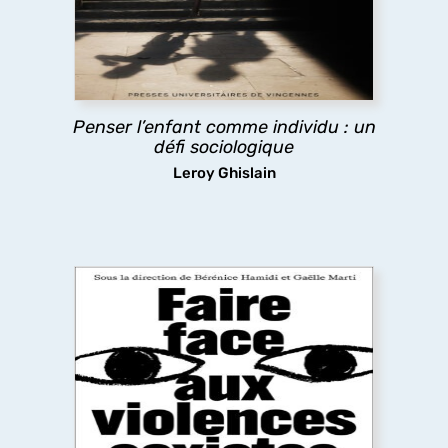
Comment penser à la fois l’enfant comme «
acteur », et comme marqué par les inégalités
sociales ? La question est à la fois scientifique et
politique, donnant à penser sur la place des
enfants dans notre société.
Penser l’enfant comme individu : un
défi sociologique
découvrir
Leroy Ghislain
Faire face aux violences sexistes et
sexuelles
Un livre essentiel, à la fois témoignage et guide,
qui dévoile le continuum des violences sexistes