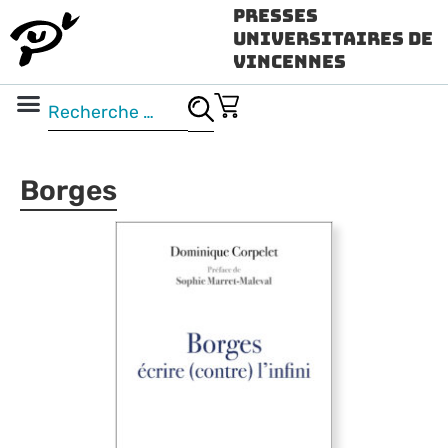
Presses
Universitaires de
Vincennes
Science ouverte
Vidéo & audio
Borges