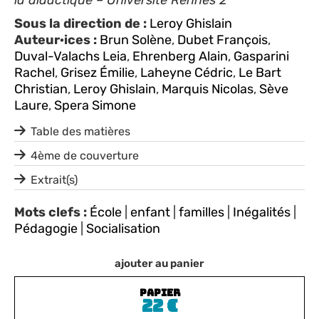
Sous la direction de :
Leroy Ghislain
Auteur·ices :
Brun Solène
,
Dubet François
,
Duval-Valachs Leia
,
Ehrenberg Alain
,
Gasparini
Rachel
,
Grisez Émilie
,
Laheyne Cédric
,
Le Bart
Christian
,
Leroy Ghislain
,
Marquis Nicolas
,
Sève
Laure
,
Spera Simone
Table des matières
4ème de couverture
Extrait(s)
Mots clefs :
École
|
enfant
|
familles
|
Inégalités
|
Pédagogie
|
Socialisation
ajouter au panier
PAPIER
22
€