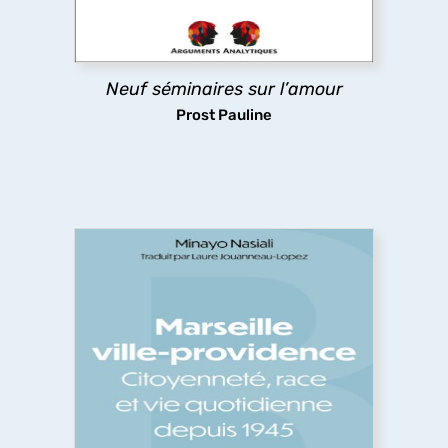
revenant sur la philosophie, la théologie, la
mythologie, le théâtre, la littérature.
découvrir
Neuf séminaires sur l’amour
Prost Pauline
Marseille ville-providence
L’histoire des liens entre citoyenneté et logement
à Marseille, par une historienne américaine. Un
regard acéré sur le post-colonial, les
redéfinitions du projet impérial français, les