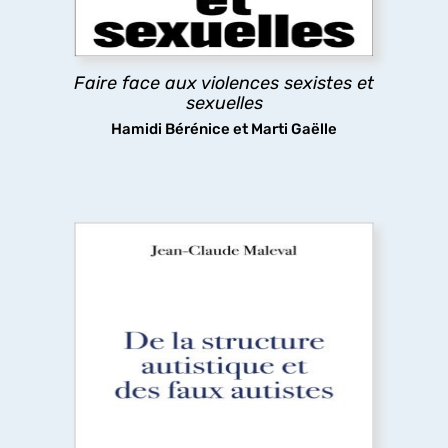
concernées, il ouvre des pistes concrètes pour
comprendre, prévenir et agir collectivement.
Faire face aux violences sexistes et
découvrir
sexuelles
Hamidi Bérénice et Marti Gaëlle
De la structure autistique et des faux
autistes
La dissolution de la notion d’autisme, passée en
quelques décennies d’une pathologie gravissime
à une identité valorisante, appelle une approche