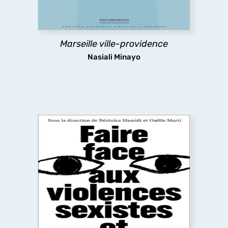
nouveaux modes de gestion de populations
racialisées.
Marseille ville-providence
découvrir
Nasiali Minayo
Faire face aux violences sexistes et
sexuelles
Un livre essentiel, à la fois témoignage et guide,
qui dévoile le continuum des violences sexistes
et sexuelles. En croisant les voix de
chercheur·es, expert·es, artistes et personnes