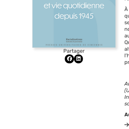
À
q
s
n
au
Q
al
Partager
l’
pr
A
(U
I
s
A