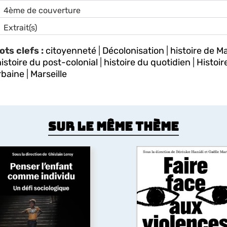
4ème de couverture
Extrait(s)
ots clefs :
citoyenneté
|
Décolonisation
|
histoire de Ma
istoire du post-colonial
|
histoire du quotidien
|
Histoir
rbaine
|
Marseille
Sur le même thème
enser l’enfant comme
individu : un défi
Faire face aux
sociologique
violences sexistes 
sexuelles
Pourquoi un ouvrage de
ociologie mettant en lien
Un livre essentiel, à la fo
« enfance(s) » et
témoignage et guide, qu
individualité ?
dévoile le continuum de