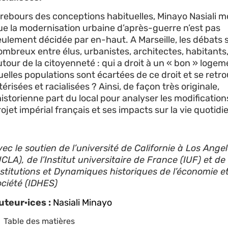
 rebours des conceptions habituelles, Minayo Nasiali m
ue la modernisation urbaine d’après-guerre n’est pas
eulement décidée par en-haut. A Marseille, les débats 
ombreux entre élus, urbanistes, architectes, habitants
tour de la citoyenneté : qui a droit à un « bon » logem
uelles populations sont écartées de ce droit et se retr
térisées et racialisées ? Ainsi, de façon très originale,
historienne part du local pour analyser les modification
ojet impérial français et ses impacts sur la vie quotidi
vec le soutien de l’université de Californie à Los Ange
CLA), de l’Institut universitaire de France (IUF) et de
nstitutions et Dynamiques historiques de l’économie et
ociété (IDHES)
uteur·ices :
Nasiali Minayo
Table des matières