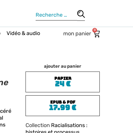
0
e
Vidéo & audio
ajouter au panier
PAPIER
nne
24
€
ePub & PDF
17.99
€
acéré
al
ons
Collection
Racialisations :
histoires et processus