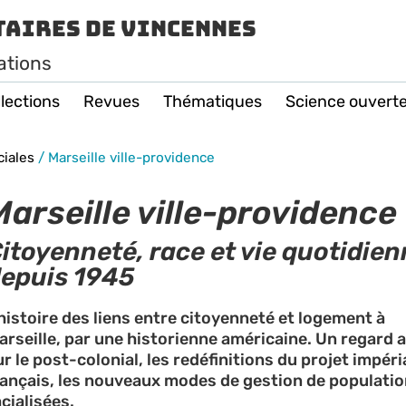
taires de Vincennes
ations
lections
Revues
Thématiques
Science ouvert
ciales
/
Marseille ville-providence
Marseille ville-providence
itoyenneté, race et vie quotidie
epuis 1945
’histoire des liens entre citoyenneté et logement à
arseille, par une historienne américaine. Un regard 
ur le post-colonial, les redéfinitions du projet impéri
rançais, les nouveaux modes de gestion de populati
acialisées.