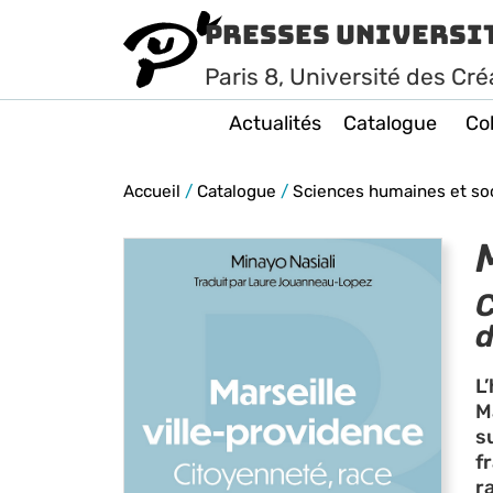
Presses Universi
Paris
8
, Université des Cré
Actualités
Catalogue
Col
Accueil
/
Catalogue
/
Sciences humaines et so
C
d
L
M
s
f
r