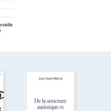
rseille
e
De la structure
et
autistique et des faux
autistes
is
La dissolution de la notion
i
d’autisme, passée en
s
quelques décennies d’une