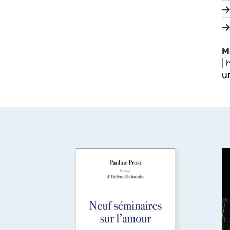
M
|
h
u
P
Neuf séminaires sur
l’amour
s
Qu’est-ce l’amour ? C’est la
question que cet ouvrage se