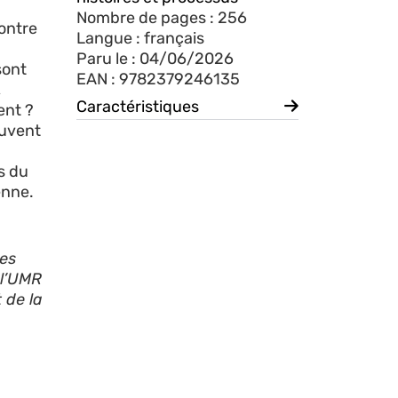
Nombre de pages : 256
ontre
Langue : français
Paru le : 04/06/2026
sont
EAN : 9782379246135
,
Caractéristiques
ent ?
ouvent
s du
enne.
les
 l’UMR
 de la