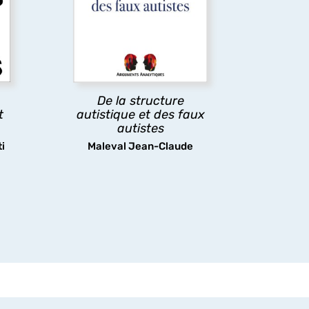
pathologie gravissime à une
es
identité valorisante, appelle
une approche plus
rigoureuse contribuant à
l
cerner l’émergence
es
contemporaine des faux
De la structure
ir
autistes.
t
autistique et des faux
autistes
i
Maleval Jean-Claude
découvrir