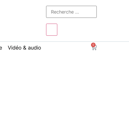
0
e
Vidéo & audio