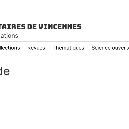
taires de Vincennes
éations
llections
Revues
Thématiques
Science ouvert
de