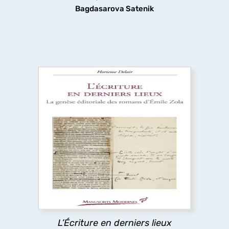
Bagdasarova Satenik
L’Écriture en derniers lieux
Pour certains auteurs, l’impression de l’ouvrage
relance l’écriture au lieu d’y mettre un terme. Cet
ouvrage réexamine l’histoire littéraire et les
Rougon-Macquart
à la lumière des épreuves
typographiques, où Zola révise littéralement le
texte de chaque roman à la dernière minute.
L’Écriture en derniers lieux
découvrir