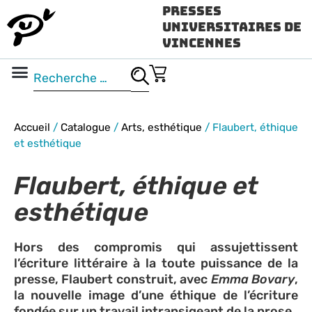
Presses
Universitaires de
Vincennes
Science ouverte
Vidéo & audio
Accueil
/
Catalogue
/
Arts, esthétique
/
Flaubert, éthique
et esthétique
Flaubert, éthique et
esthétique
Hors des compromis qui assujettissent
l’écriture littéraire à la toute puissance de la
presse, Flaubert construit, avec
Emma Bovary
,
la nouvelle image d’une éthique de l’écriture
fondée sur un travail intransigeant de la prose.