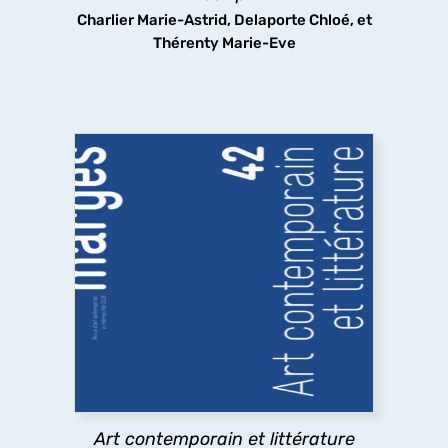
Charlier Marie-Astrid, Delaporte Chloé, et
Thérenty Marie-Eve
Art contemporain et littérature
Quelles sont les relations entre art contemporain
et littérature ? A travers des exemples allant des
emprunts littéraires à des œuvres plastiques
jusqu’à l’usage par l’art contemporain de textes
littéraires,
marges
explore les pratiques
existantes.
Art contemporain et littérature
découvrir