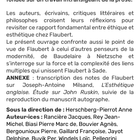
Les auteurs, écrivains, critiques littéraires et
philosophes croisent leurs réflexions pour
revisiter ce rapport fondamental entre éthique et
esthétique chez Flaubert.
Le présent ouvrage confronte aussi le point de
vue de Flaubert à celui d’autres penseurs de la
modernité, de Baudelaire à Nietzsche et
s’interroge sur la force et la complexité des liens
multiples qui unissent Flaubert à Sade.
ANNEXE
: transcription des notes de Flaubert
sur Joseph-Antoine Milsand,
L’Esthétique
anglaise. Étude sur John Ruskin
, suivie de la
reproduction du manuscrit autographe.
Sous la direction de :
Herschberg-Pierrot Anne
Auteur·ices :
Rancière Jacques
,
Rey Jean-
Michel
,
Biasi Pierre Marc de
,
Bouvier Agnès
,
Bergounioux Pierre
,
Gaillard Françoise
,
Jayot
Delphine
,
Buvik Per
,
Windels Loïc
,
Pellegrini