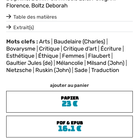
Florence
,
Boltz Deborah
Table des matières
Extrait(s)
Mots clefs :
Arts
|
Baudelaire (Charles)
|
Bovarysme
|
Critique
|
Critique d’art
|
Écriture
|
Esthétique
|
Éthique
|
Femmes
|
Flaubert
|
Gaultier Jules (de)
|
Mélancolie
|
Milsand (John)
|
Nietzsche
|
Ruskin (John)
|
Sade
|
Traduction
ajouter au panier
PAPIER
23
€
PDF & EPUB
16.1
€