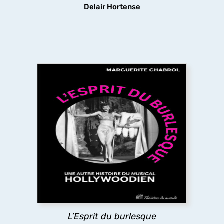
Delair Hortense
L’Esprit du burlesque
L’ouvrage revisite l’âge d’or du film musical
américain du XXe siècle en y cherchant l’héritage
du théâtre
burlesque
qui se trouve aux origines
du genre, mais que le cinéma a en partie effacé
pour privilégier sa dimension romantique.
découvrir
L’Esprit du burlesque