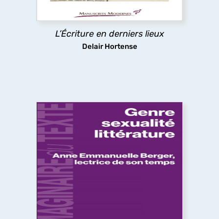
texte de chaque roman à la dernière minute.
L’Écriture en derniers lieux
découvrir
Delair Hortense
Genre, sexualité, littérature
Théories féministes et queers, psychanalyse,
déconstruction, question décoloniale, politiques
de la traduction, pédagogies féministes. Les
essais ici réunis montrent comment, selon les
mots de Anne Emmanuelle Berger, « ce que la