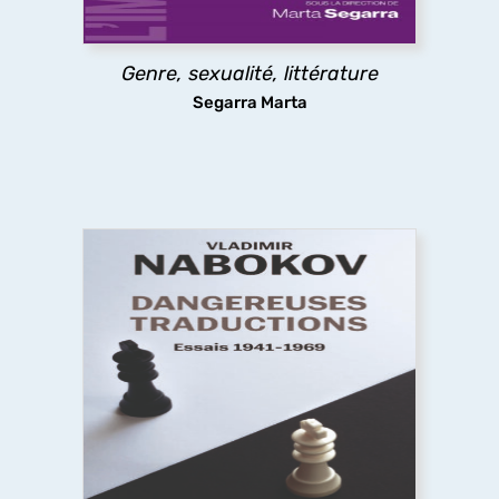
littérature fait au genre, c'est défaire son ordre,
attenter à son unité et sa souveraineté ».
Genre, sexualité, littérature
découvrir
Segarra Marta
Dangereuses traductions
À partir de textes pour la plupart inédits en
français, cet ouvrage présente la pensée et les
pratiques de la traduction de Nabokov, leur
évolution dans le temps jusqu’à la défense
radicale du littéralisme, une position extrême et