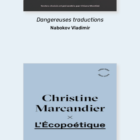
dérangeante.
Dangereuses traductions
découvrir
Nabokov Vladimir
L’Écopoétique
L’écopoétique est une réponse à la question de
Sarah Kofman en 1983 : Comment s’en sortir ?
Cette discipline critique et narrative tente de
dépasser l’apparence insoluble du dérèglement
climatique. Que faire (le
poïein
du terme
écopoétique) pour habiter autrement le monde
qui est notre maison (le
oikos
du terme