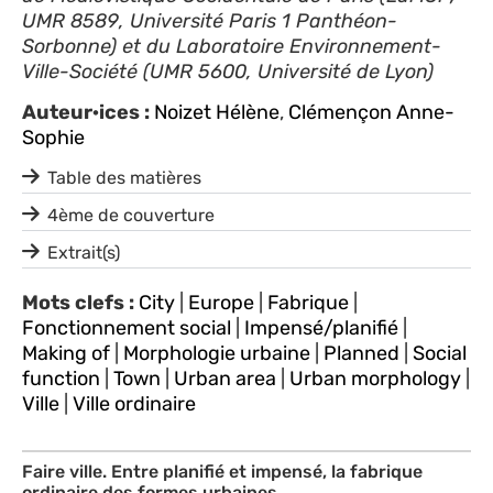
UMR 8589, Université Paris 1 Panthéon-
Sorbonne) et du Laboratoire Environnement-
Ville-Société (UMR 5600, Université de Lyon)
Auteur·ices :
Noizet Hélène
,
Clémençon Anne-
Sophie
Table des matières
4ème de couverture
Extrait(s)
Mots clefs :
City
|
Europe
|
Fabrique
|
Fonctionnement social
|
Impensé/planifié
|
Making of
|
Morphologie urbaine
|
Planned
|
Social
function
|
Town
|
Urban area
|
Urban morphology
|
Ville
|
Ville ordinaire
Faire ville. Entre planifié et impensé, la fabrique
ordinaire des formes urbaines