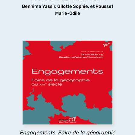
découvrir
Benhima Yassir, Gilotte Sophie, et Rousset
Marie-Odile
Engagements. Faire de la géographie au
XXIe siècle
Que signifie s’engager à faire de la géographie
dans un monde incertain dominé par les chocs
politiques, économiques et environnementaux ?
Les géographes s’engagent pour construire une
science commune, ouverte, citoyenne et
participative.
Engagements. Faire de la géographie