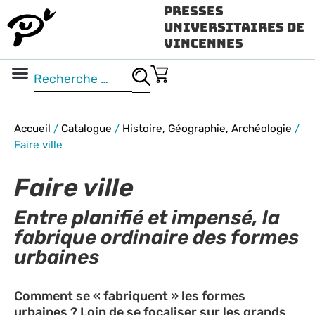
Presses
Universitaires de
Vincennes
Science ouverte
Vidéo & audio
Accueil
/
Catalogue
/
Histoire, Géographie, Archéologie
/
Faire ville
Faire ville
Entre planifié et impensé, la
fabrique ordinaire des formes
urbaines
Comment se « fabriquent » les formes
urbaines ? Loin de se focaliser sur les grands