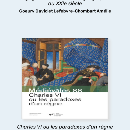
au XXIe siècle
découvrir
Goeury David et Lefebvre-Chombart Amélie
Charles VI ou les paradoxes d’un règne
Le long règne de Charles VI a longtemps été
considéré comme une catastrophe, pourtant les
arts et les lettres ont fleuri à sa cour, tandis que
sa folie même stimulait la réflexion politique : tels
sont les paradoxes ici analysés.
découvrir
Charles VI ou les paradoxes d’un règne