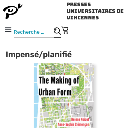
Presses
Universitaires de
Vincennes
Science ouverte
Vidéo & audio
Impensé/planifié