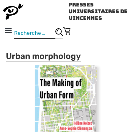
Presses
Universitaires de
Vincennes
Science ouverte
Vidéo & audio
Urban morphology