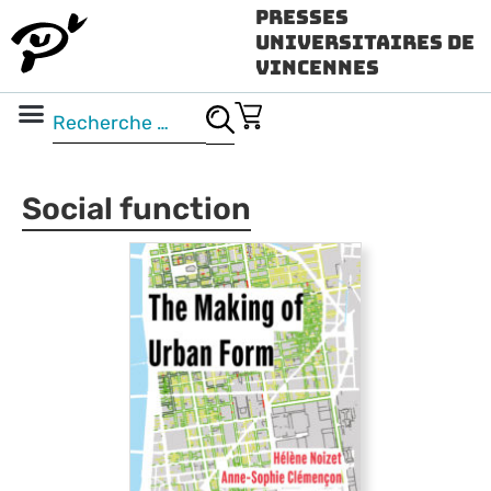
Presses
Universitaires de
Vincennes
Science ouverte
Vidéo & audio
Social function