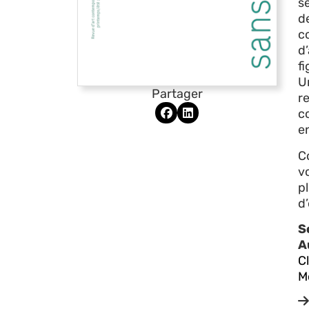
se
d
c
d
f
U
Partager
r
c
en
C
vo
pl
d
S
A
Cl
M