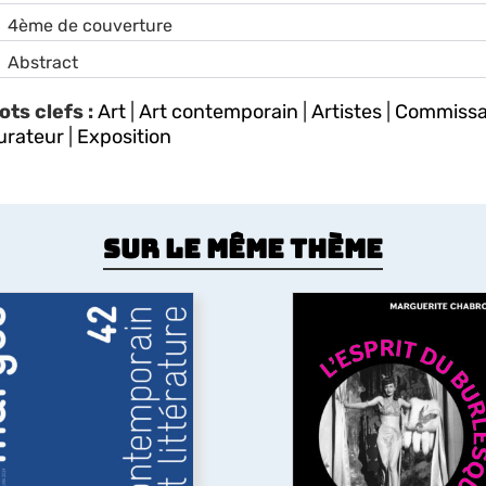
4ème de couverture
Abstract
ots clefs :
Art
|
Art contemporain
|
Artistes
|
Commissa
urateur
|
Exposition
Sur le même thème
Art contemporain et
littérature
L’Esprit du burlesq
uelles sont les relations
L’ouvrage revisite l’âge d’
ntre art contemporain et
du film musical américain
ittérature ? A travers des
XXe siècle en y chercha
exemples allant des
l’héritage du théâtre