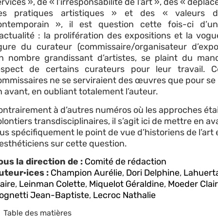
rvices », de « l’irresponsabilité de l’art », des « dépl
es pratiques artistiques » et des « valeurs de
ontemporain », il est question cette fois-ci d’u
’actualité : la prolifération des expositions et la vogu
igure du curateur (commissaire/organisateur d’expos
n nombre grandissant d’artistes, se plaint du ma
espect de certains curateurs pour leur travail. C
ommissaires ne se serviraient des œuvres que pour se
 avant, en oubliant totalement l’auteur.
ontrairement à d’autres numéros où les approches éta
lontiers transdisciplinaires, il s’agit ici de mettre en av
us spécifiquement le point de vue d’historiens de l’art 
’esthéticiens sur cette question.
ous la direction de :
Comité de rédaction
uteur·ices :
Champion Aurélie
,
Dori Delphine
,
Lahuert
aire
,
Leinman Colette
,
Miquelot Géraldine
,
Moeder Clai
ognetti Jean-Baptiste
,
Lecroc Nathalie
Table des matières