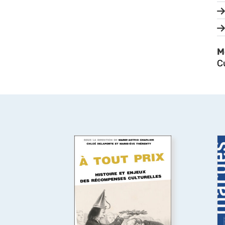
M
C
À tout prix
Premier livre à étudier les
Q
prix culturels, artistiques et
e
médiatiques de l’espace
l
francophone dans leur
diversité (littérature, théâtre,