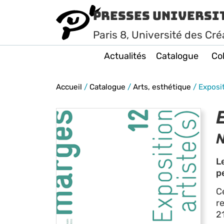
Presses Universi
Paris
8
, Université des Cré
Actualités
Catalogue
Col
Accueil
/
Catalogue
/
Arts, esthétique
/
Exposit
N
L
p
C
r
2