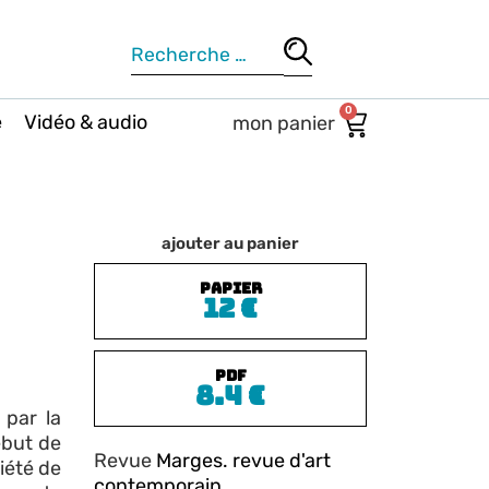
0
e
Vidéo & audio
ajouter au panier
PAPIER
12
€
PDF
8.4
€
 par la
ébut de
Revue
Marges. revue d'art
ciété de
contemporain