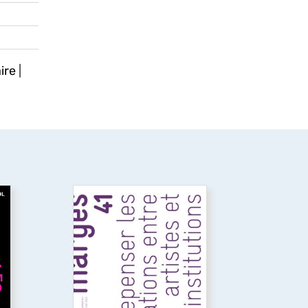
ire
|
Repenser les relations
ue
entre artistes et
institutions
or
 du
Ce numéro explore les
nt
relations entre artistes et
institutions, en analysant les