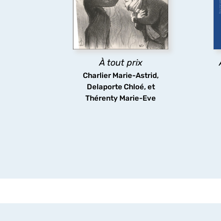
e
cinéma, télévision, musiques
œ
populaires, art
contemporain, bande
dessinée, jeux vidéo), du XIX
l
siècle à nos jours.
À tout prix
Charlier Marie-Astrid,
Delaporte Chloé, et
découvrir
Thérenty Marie-Eve