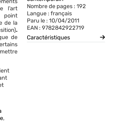
acements
Nombre de pages : 192
 l’art
Langue : français
n point
Paru le : 10/04/2011
e de la
EAN : 9782842922719
ition)
.
nque de
Caractéristiques
ertains
 mettre
ient
ant
et
a
re
,